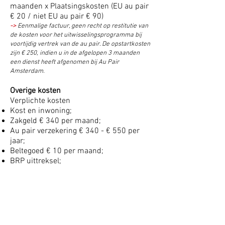
maanden x Plaatsingskosten (EU au pair
€ 20 / niet EU au pair € 90)
->
Eenmalige factuur, geen recht op restitutie van
de kosten voor het uitwisselingsprogramma bij
voortijdig vertrek van de au pair. De opstartkosten
zijn € 250, indien u in de afgelopen 3
maanden
een dienst heeft afgenomen bij Au Pair
Amsterdam.
Overige kosten
Verplichte kosten
Kost en inwoning;
Zakgeld € 340 per maand;
Au pair verzekering € 340 - € 550 per
jaar;
Beltegoed € 10 per maand;
BRP uittreksel;
TBC test.
Overige kosten
Cursus minimaal € 380 per jaar.
OV kaart;
Bijdrage au pair events;